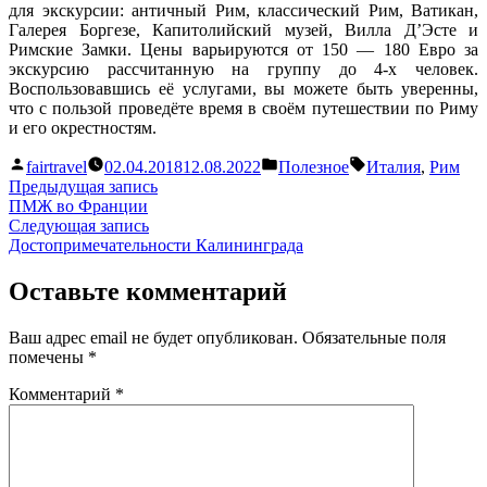
для экскурсии: античный Рим, классический Рим, Ватикан,
Галерея Боргезе, Капитолийский музей, Вилла Д’Эсте и
Римские Замки. Цены варьируются от 150 — 180 Евро за
экскурсию рассчитанную на группу до 4-х человек.
Воспользовавшись её услугами, вы можете быть уверенны,
что с пользой проведёте время в своём путешествии по Риму
и его окрестностям.
Написано
Написано
Метки:
fairtravel
02.04.2018
12.08.2022
Полезное
Италия
,
Рим
автором
в
Навигация
Предыдущая
Предыдущая запись
запись:
ПМЖ во Франции
по
Следующая
Следующая запись
записям
запись:
Достопримечательности Калининграда
Оставьте комментарий
Ваш адрес email не будет опубликован.
Обязательные поля
помечены
*
Комментарий
*