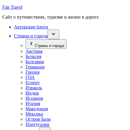
Перейти
Fair Travel
к
Сайт о путешествиях, туризме и жизни в дороге
содержимому
Авторские блоги
Страны и города
Страны и города
Австрия
Бельгия
Болгария
Германия
Греция
ГОА
Египет
Израиль
Индия
Испания
Италия
Македония
Мексика
Остров Бали
Португалия