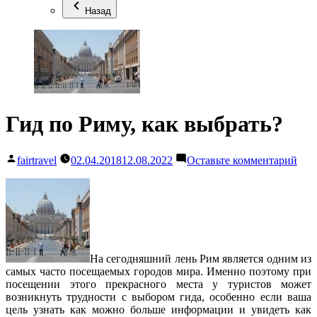
Назад
Гид по Риму, как выбрать?
Написано
к
fairtravel
02.04.2018
12.08.2022
Оставьте комментарий
автором
Гид
по
Рим
как
выб
На сегодняшний лень Рим является одним из
самых часто посещаемых городов мира. Именно поэтому при
посещении этого прекрасного места у туристов может
возникнуть трудности с выбором гида, особенно если ваша
цель узнать как можно больше информации и увидеть как